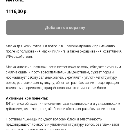
1116,00
р.
Добавить в корзину
Маска для кожи головы и волос 7 в 1 рекомендована к применению
после использования маски-пилинга, а также окрашивания, осветления,
УФ-воздействия.
Маска интенсивно увлажняет и питает кожу головы, обладает активным
смягчающим и противовоспалительным действием, сужает поры и
нормализует работу сальных желёз, укрепляет и уплотняет структуру
волос, разглаживает кутикулу, облегчая расчёсывание, предотвращает
ломкость и пористость, придаёт волосам эластичность и блеск.
Активные компоненты:
Д-Пантенол обладает интенсивным разглаживающим и увлажняющим
действием, смягчает, придаёт блеск и облегчает расчёсывание волос.
Протеины пшеницы придают волосам блеск и эластичность,
предотвращают ломкость и уплотняют структуру волос, разглаживают
кутикулу и снижают электризуемость.