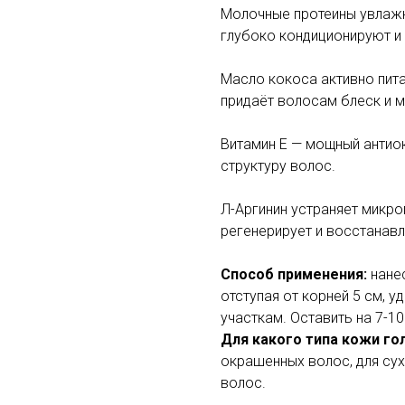
Молочные протеины увлажн
глубоко кондиционируют и
Масло кокоса активно пита
придаёт волосам блеск и м
Витамин Е — мощный антио
структуру волос.
Л-Аргинин устраняет микр
регенерирует и восстанавл
Способ применения:
нане
отступая от корней 5 см,
участкам. Оставить на 7-1
Для какого типа кожи го
окрашенных волос, для сух
волос.