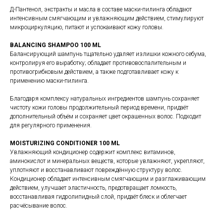
Д-Пантенол, экстракты и масла в составе маски-пилинга обладают
интенсивным смягчающим и увлажняющим действием, стимулируют
микроциркуляцию, питают и успокаивают кожу головы.
BALANCING SHAMPOO 100 ML
Балансирующий шампунь тщательно удаляет излишки кожного себума,
контролируя его выработку; обладает противовоспалительным и
противогрибковым действием, а также подготавливает кожу к
применению маски-пилинга.
Благодаря комплексу натуральных ингредиентов шампунь сохраняет
чистоту кожи головы продолжительный период времени, придаёт
дополнительный объём и сохраняет цвет окрашенных волос. Подходит
для регулярного применения.
MOISTURIZING CONDITIONER 100 ML
Увлажняющий кондиционер содержит комплекс витаминов,
аминокислот и минеральных веществ, которые увлажняют, укрепляют,
уплотняют и восстанавливают повреждённую структуру волос.
Кондиционер обладает интенсивным смягчающим и разглаживающим
действием, улучшает эластичность, предотвращает ломкость,
восстанавливая гидролипидный слой, придаёт блеск и облегчает
расчёсывание волос.