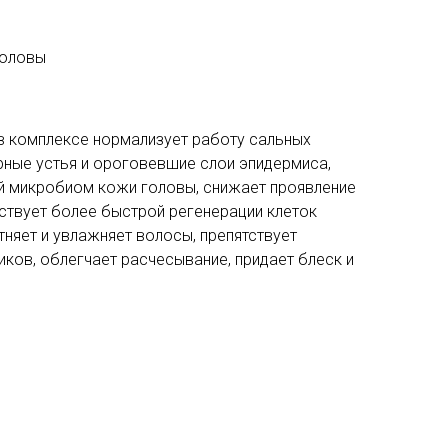
головы
в комплексе нормализует работу сальных
рные устья и ороговевшие слои эпидермиса,
 микробиом кожи головы, снижает проявление
ствует более быстрой регенерации клеток
тняет и увлажняет волосы, препятствует
ков, облегчает расчесывание, придает блеск и